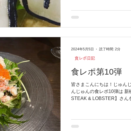
な名物の名前は『イルカのす
す、、、...
2024年5月5日
読了時間: 2分
食レポ日記
食レポ第10弾
皆さまこんにちは！じゅんじ
んじゅんの食レポ10弾は 新橋に
STEAK & LOBSTER】
ムに伺ったのですが、 とて
で、...