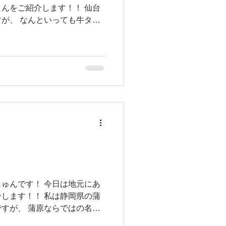
んをご紹介します！！ 仙台
が、 なんといっても牛タン
 お決まりのビールで乾杯を
ゅんです！ 今日は地元にあ
します！！ 私は静岡県の蒲
すが、 蒲原ならではの名物
呼ばれてたりします。 そん