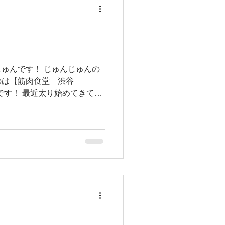
ゅんです！ じゅんじゅんの
のは【筋肉食堂 渋谷
さんです！ 最近太り始めてきてし
兼ねてタンパク質豊富なご飯
..