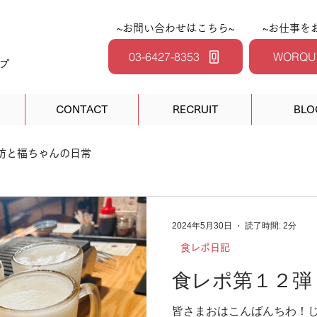
~お問い合わせはこちら~
~お仕事を
03-6427-8353
WORQU
プ
CONTACT
RECRUIT
BLO
坊と福ちゃんの日常
2024年5月30日
読了時間: 2分
食レポ日記
食レポ第１２弾
皆さまおはこんばんちわ！じ