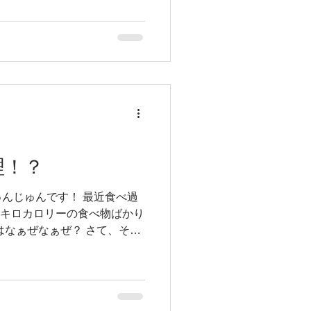
【うに専門店世壱屋 余市実
理！？
んじゅんです！ 最近食べ過
0キロカロリーの食べ物ばかり
はなぁぜなぁぜ？ さて、そん
弾は、 新大久保にある【今
！ 今回注文したのは...