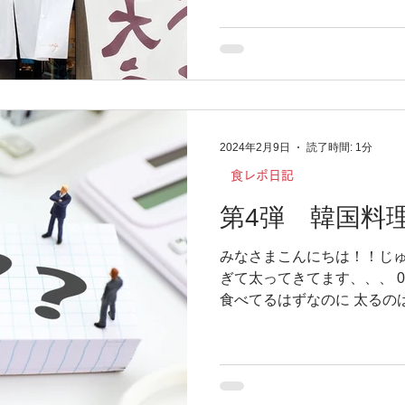
は、、、 北海道余市にある
家店】です！！...
2024年2月9日
読了時間: 1分
食レポ日記
第4弾 韓国料
みなさまこんにちは！！じゅ
ぎて太ってきてます、、、 
食べてるはずなのに 太るの
なじゅんじゅんの食レポ第４
日はチュクミ 日本本店】です