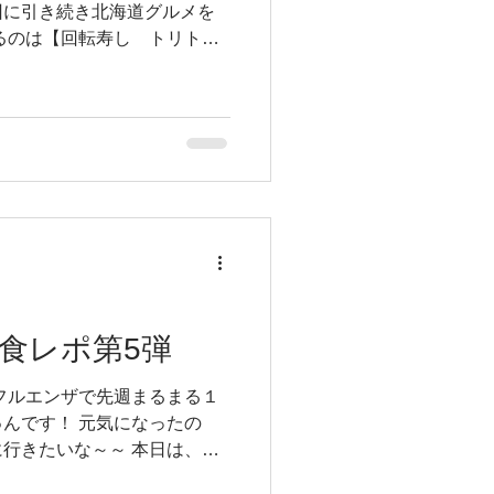
回に引き続き北海道グルメを
るのは【回転寿し トリトン
北海道といえば海鮮！海鮮とい
食レポ第5弾
フルエンザで先週まるまる１
んです！ 元気になったの
行きたいな～～ 本日は、じ
す！！ 本日ご紹介するお店