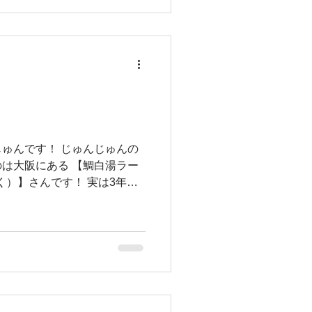
ゅんです！ じゅんじゅんの
は大阪にある 【鯛白湯ラー
く）】さんです！ 実は3年間
あり、 その時に何度か行っ
...