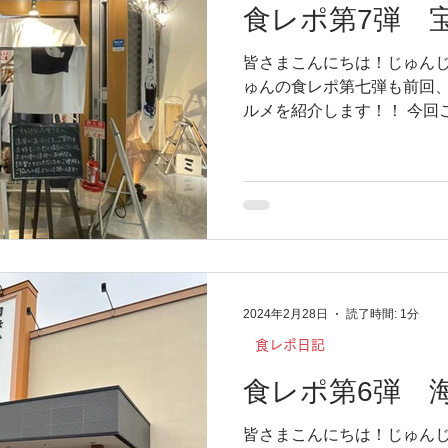
食レポ第7弾 
皆さまこんにちは！じゅんじ
ゅんの食レポ第七弾も前回
ルメを紹介します！！ 今回
ら蝦夷海】さんです！ 札幌
る、海鮮丼で有名なお店に伺
海道での海鮮丼！...
2024年2月28日
読了時間: 1分
食レポ日記
食レポ第6弾 
皆さまこんにちは！じゅんじ