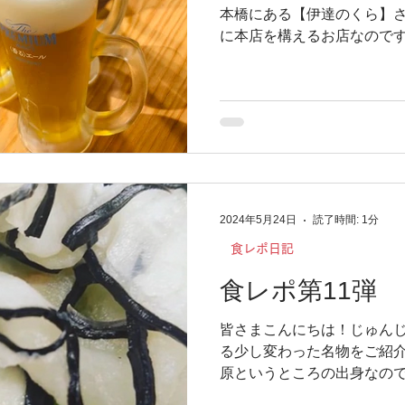
本橋にある【伊達のくら】さ
に本店を構えるお店なのです
がとても美味しいお店です！
して、いざ実食🍺🤤...
2024年5月24日
読了時間: 1分
食レポ日記
食レポ第11弾
皆さまこんにちは！じゅんじ
る少し変わった名物をご紹介
原というところの出身なので
があり、「蒲原ゴム」なんて