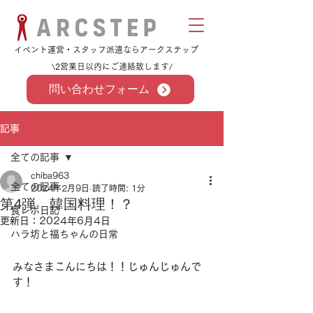
​イベント運営・スタッフ派遣ならアークステップ
\2営業日以内にご連絡致します/
問い合わせフォーム
記事
全ての記事
chiba963
全ての記事
2024年2月9日
読了時間: 1分
第4弾 韓国料理！？
食レポ日記
更新日：
2024年6月4日
ハラ坊と福ちゃんの日常
みなさまこんにちは！！じゅんじゅんで
す！